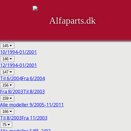
Alfaparts.dk
145
10/1994-01/2001
146
12/1994-01/2001
147
Til 6/2004
Fra 6/2004
156
Fra 8/2003
Til 8/2003
159
Alle modeller 9/2005-11/2011
166
Til 8/2003
Fra 11/2003
75