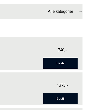
740,-
1375,-